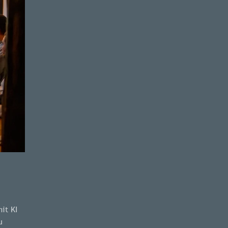
it KI
u