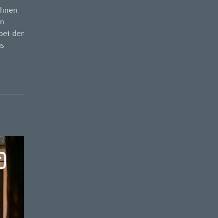
ohnen
en
bei der
us