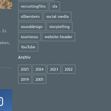
recruitingfilm
sfx
silberstern
social media
sounddesign
storytelling
. Es
tourismus
website-header
sehen,
YouTube
Archiv
2025
2024
2023
2022
2019
2005