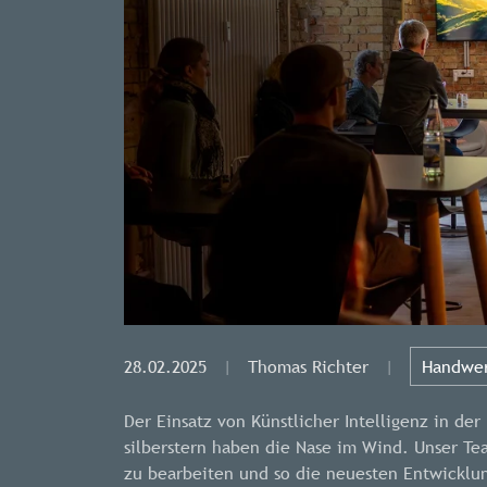
28.02.2025
|
Thomas Richter
|
Handwer
Der Einsatz von Künstlicher Intelligenz in de
silberstern haben die Nase im Wind. Unser Te
zu bearbeiten und so die neuesten Entwicklun