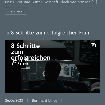
unser Brot-und-Butter-Geschäft, doch wie bringen […]
mehr lesen
In 8 Schritte zum erfolgreichen Film
26.06.2023
|
Bernhard Lingg
|