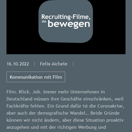
16.10.2022
|
Felix Aichele
|
Kommunikation mit Film
Film. Klick. Job. Immer mehr Unternehmen in
Deutschland müssen ihre Geschäfte einschränken, weil
Fachkräfte fehlen. Ein Grund dafür ist die Coronakrise,
aber auch der demografische Wandel… Beide Gründe
können wir nicht ändern, aber diese Situation proaktiv
anzugehen und mit der richtigen Werbung und