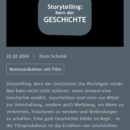
22.02.2024
|
Doris Schmid
|
Kommunikation mit Film
Storytelling: Kern der Geschichte Das Wichtigste vorab:
Man kann nicht nicht zuhören, wenn jemand eine
Geschichte erzählt. Geschichten sind nicht nur Mittel
zur Unterhaltung, sondern auch Werkzeug, um Ideen zu
verbreiten, Emotionen zu wecken und Verbindungen
zu schaffen. Eine gute Geschichte bleibt im Kopf. In
der Filmproduktion ist das Erzählen von Geschichten