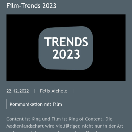
Film-Trends 2023
22.12.2022
|
Felix Aichele
|
Kommunikation mit Film
Content ist King und Film ist King of Content. Die
Medienlandschaft wird vielfältiger, nicht nur in der Art