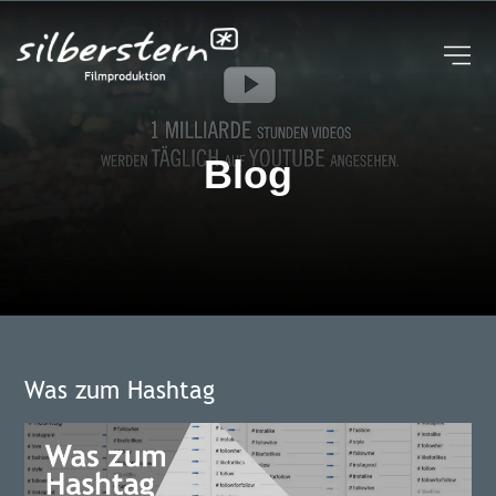
UNTERNEHMEN
STUDIO | KAMERAROBOTER
FAQ
BROSCHÜREN
BLOG
Blog
EVENTREIHE
KONTAKT
Was zum Hashtag