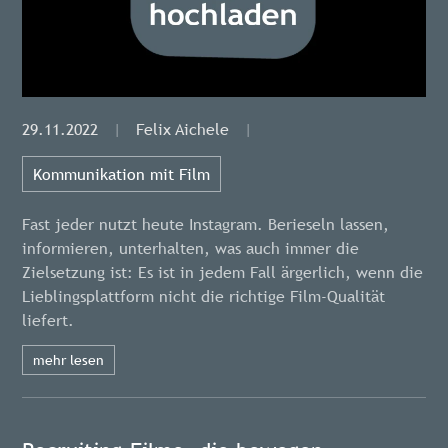
29.11.2022
|
Felix Aichele
|
Kommunikation mit Film
Fast jeder nutzt heute Instagram. Berieseln lassen,
informieren, unterhalten, was auch immer die
Zielsetzung ist: Es ist in jedem Fall ärgerlich, wenn die
Lieblingsplattform nicht die richtige Film-Qualität
liefert.
mehr lesen