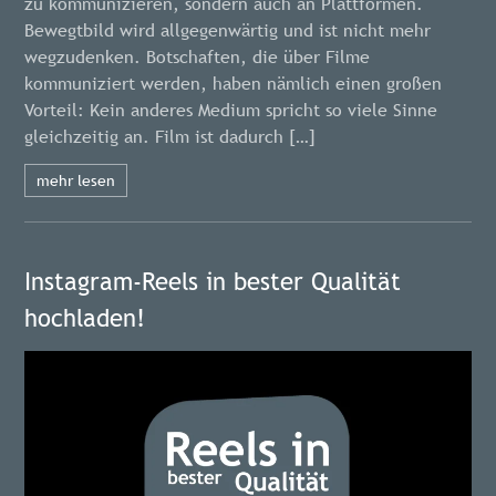
zu kommunizieren, sondern auch an Plattformen.
Bewegtbild wird allgegenwärtig und ist nicht mehr
wegzudenken. Botschaften, die über Filme
kommuniziert werden, haben nämlich einen großen
Vorteil: Kein anderes Medium spricht so viele Sinne
gleichzeitig an. Film ist dadurch […]
mehr lesen
Instagram-Reels in bester Qualität
hochladen!