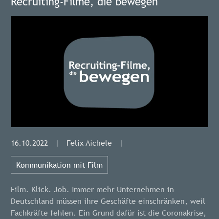
Recruiting-Filme, die bewegen
16.10.2022
|
Felix Aichele
|
Kommunikation mit Film
Film. Klick. Job. Immer mehr Unternehmen in
Deutschland müssen ihre Geschäfte einschränken, weil
Fachkräfte fehlen. Ein Grund dafür ist die Coronakrise,