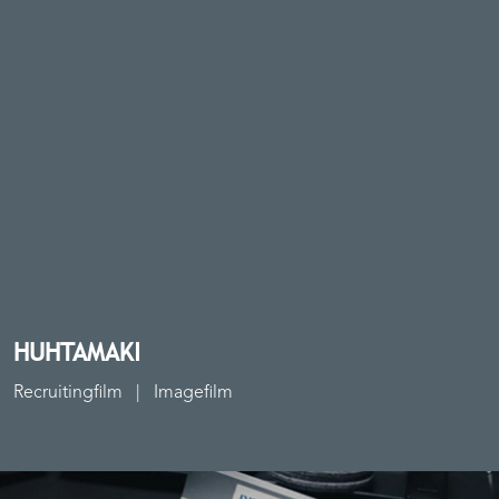
UNTERNEHMEN
STUDIO | KAMERAROBOTER
FAQ
BROSCHÜREN
BLOG
EVENTREIHE
KONTAKT
HUHTAMAKI
Recruitingfilm
Imagefilm