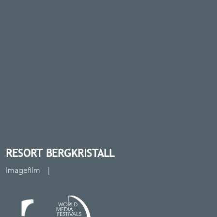
UNTERNEHMEN
STUDIO | KAMERAROBOTER
FAQ
BROSCHÜREN
BLOG
EVENTREIHE
KONTAKT
RESORT BERGKRISTALL
Imagefilm