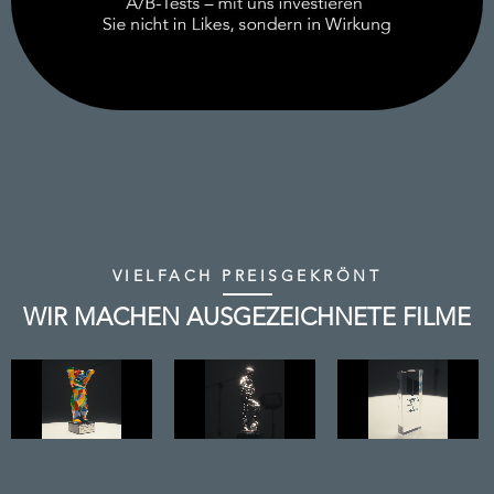
VIELFACH PREISGEKRÖNT
WIR MACHEN AUSGEZEICHNETE FILME