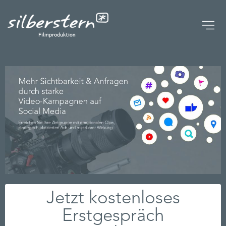
UNTERNEHMEN
STUDIO | KAMERAROBOTER
FAQ
BROSCHÜREN
BLOG
EVENTREIHE
KONTAKT
Jetzt kostenloses
Erstgespräch